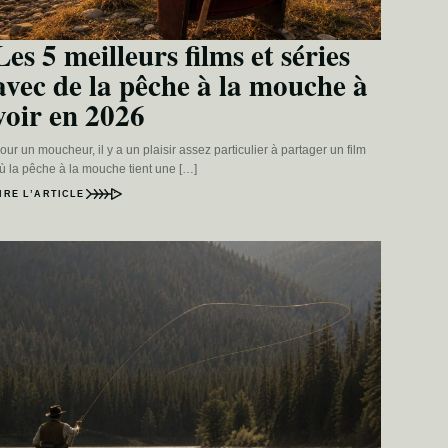
Les 5 meilleurs films et séries
avec de la pêche à la mouche à
voir en 2026
our un moucheur, il y a un plaisir assez particulier à partager un film
ù la pêche à la mouche tient une […]
IRE L’ARTICLE