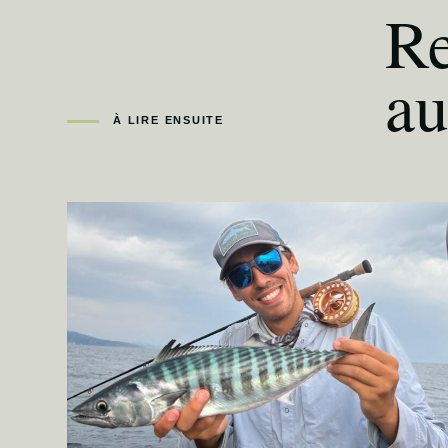
Re
au
À LIRE ENSUITE