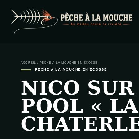
PECHE A LA MOUCHE
… et au milieu coule ta rivière …
ACCUEIL
/
PECHE A LA MOUCHE EN ECOSSE
PECHE A LA MOUCHE EN ECOSSE
NICO SUR
POOL « L
CHATERLE