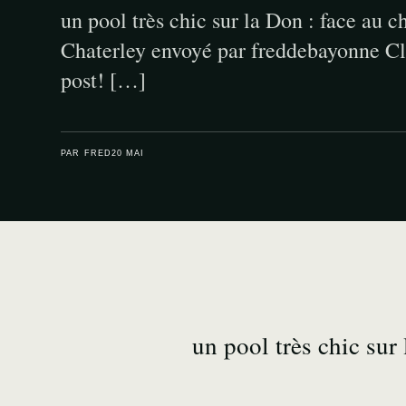
un pool très chic sur la Don : face au c
Chaterley envoyé par freddebayonne Cli
post! […]
PAR FRED
20 MAI
un pool très chic sur