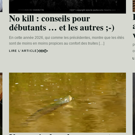
No kill : conseils pour
débutants … et les autres ;-)
En cette année 2026, qui comme les précédentes, montre que les étés
sont de moins en moins propices au confort des truites […]
P
o
LIRE L’ARTICLE
L