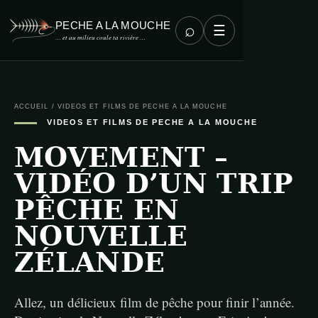
PECHE A LA MOUCHE
⌕
☰
… et au milieu coule ta rivière …
ACCUEIL
/
VIDEOS ET FILMS DE PECHE A LA MOUCHE
VIDEOS ET FILMS DE PECHE A LA MOUCHE
MOVEMENT –
VIDÉO D’UN TRIP
PÊCHE EN
NOUVELLE
ZÉLANDE
Allez, un délicieux film de pêche pour finir l’année.