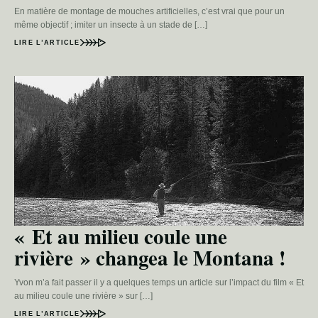
En matière de montage de mouches artificielles, c’est vrai que pour un
même objectif ; imiter un insecte à un stade de […]
LIRE L’ARTICLE
« Et au milieu coule une
rivière » changea le Montana !
Yvon m’a fait passer il y a quelques temps un article sur l’impact du film « Et
au milieu coule une rivière » sur […]
LIRE L’ARTICLE