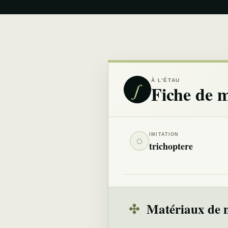
À L’ÉTAU
∫
Fiche de 
IMITATION
◌
trichoptere
✣
Matériaux de 