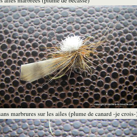
s ailes marbrées (plume de bécasse)
ans marbrures sur les ailes (plume de canard -je crois-)