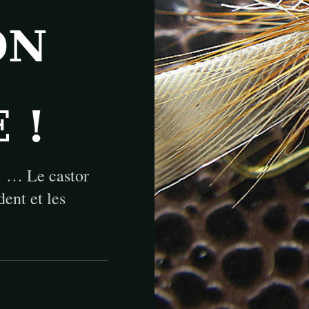
ON
 !
« … Le castor
ent et les