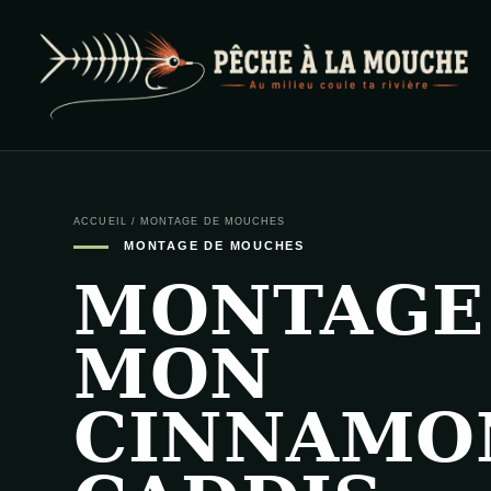
PECHE A LA MOUCHE
… et au milieu coule ta rivière …
ACCUEIL
/
MONTAGE DE MOUCHES
MONTAGE DE MOUCHES
MONTAGE
MON
CINNAMO