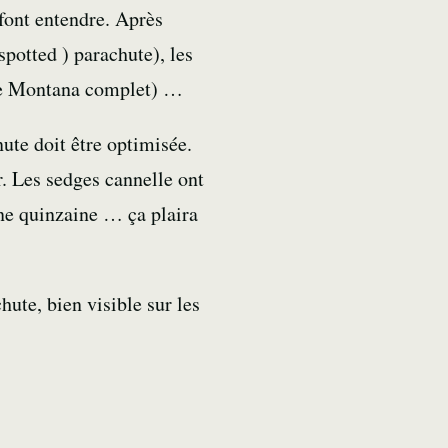
 font entendre. Après
potted ) parachute), les
e Montana
complet) …
ute doit être optimisée.
 Les sedges cannelle ont
une quinzaine … ça plaira
ute, bien visible sur les