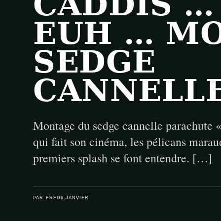
CADDIS …
EUH … M
SEDGE
CANNELLE
Montage du sedge cannelle parachute 
qui fait son cinéma, les pélicans maraud
premiers splash se font entendre. […]
PAR FRED
6 JANVIER