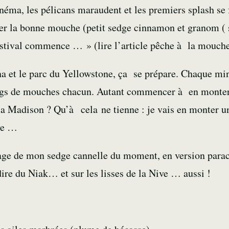
inéma, les pélicans maraudent et les premiers splash se
er la bonne mouche (petit sedge cinnamon et granom ( s
estival commence … » (lire l’article
pêche à la mouch
a et le parc du Yellowstone, ça se prépare. Chaque min
kgs de mouches chacun. Autant commencer à en monter.
e la Madison ? Qu’à cela ne tienne : je vais en monter 
ive …
age de mon sedge cannelle du moment, en version parach
re du Niak… et sur les lisses de la Nive … aussi !