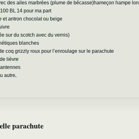
vec des ailes marbrées (plume de bécasse)hameçon hampe lo
100 BL 14 pour ma part
re et antron chocolat ou beige
uivre
ée sur du scotch avec du vernis)
thétiques blanches
e coq grizzly roux pour l’enroulage sur le parachute
 de lièvre
s antennes
u autre,
elle parachute