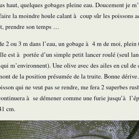
lus haut, quelques
gobages
pleine eau. Doucement je m’a
 faire la moindre houle calant à coup sûr les poissons 
nt, prendre son temps …
de 2 ou 3 m dans l’eau, un gobage à 4 m de moi, plein t
le est à portée d’un simple petit lancer roulé (seul lan
s qui m’environnent). Une
olive
avec des ailes en
cul de 
mont de la position présumée de la
truite
. Bonne dérive
isson qui ne veut pas se rendre, me fera 2 superbes rus
 continuera à se démener comme une furie jusqu’à l’ép
» 41 cm.