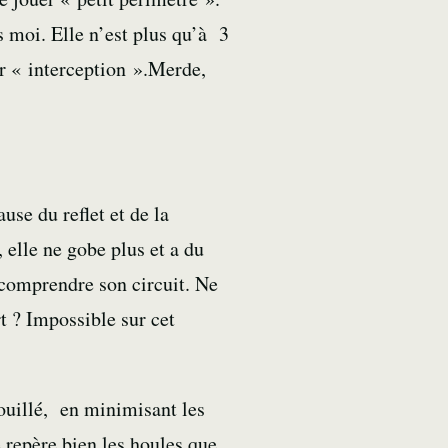
s moi. Elle n’est plus qu’à 3
r « interception ».Merde,
use du reflet et de la
 elle ne gobe plus et a du
 comprendre son circuit. Ne
rt ? Impossible sur cet
nouillé, en minimisant les
 repère bien les houles que