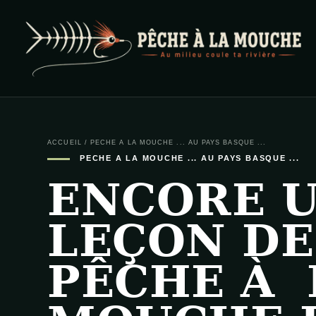
PECHE A LA MOUCHE
… et au milieu coule ta rivière …
ACCUEIL
/
PECHE A LA MOUCHE ... AU PAYS BASQUE ...
PECHE A LA MOUCHE ... AU PAYS BASQUE ...
ENCORE 
LEÇON DE
PÊCHE À 