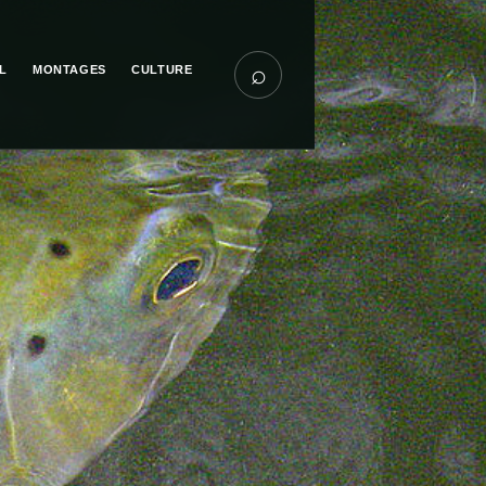
⌕
L
MONTAGES
CULTURE