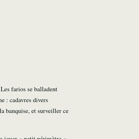
. Les
farios
se balladent
ne : cadavres divers
a banquise, et surveiller ce
e jouer « petit périmètre ».