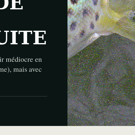
DE
UITE
ir médiocre en
me), mais avec