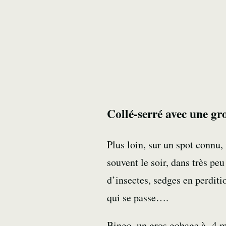
Collé-serré avec une gro
Plus loin, sur un spot connu,
souvent le soir, dans très peu
d’insectes,
sedges
en perditi
qui se passe….
Bingo, un gros gobage à 4 m 