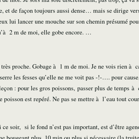
e, et de façon toujours aussi dense… mais se dirige ver
 peux lui lancer une mouche sur son chemin présumé pou
 qu’à 2 m de moi, elle gobe encore. …
e très proche. Gobage à 1 m de moi. Je ne vois rien à ca
erre les fesses qu’elle ne me voit pas -!-…. pour cause,
 leçon : pour les gros poissons, passer plus de temps à
le poisson est repéré. Ne pas se mettre à l’eau tout cou
ce soir, si le fond n’est pas important, est d’être age
 bougeant plus, 10 min ou plus si nécessaire (la truite