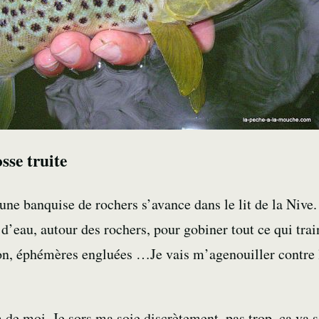
sse truite
 une banquise de rochers s’avance dans le lit de la Nive
 d’eau, autour des rochers, pour gobiner tout ce qui trai
on,
éphémères
engluées …Je vais m’agenouiller contre l
de moi. Je sors ma soie discrètement, pas trop, ça va s