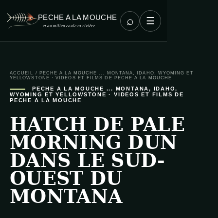
PECHE A LA MOUCHE
⌕
☰
… et au milieu coule ta rivière …
ACCUEIL
/
PECHE A LA MOUCHE ... MONTANA, IDAHO, WYOMING ET
YELLOWSTONE
·
VIDEOS ET FILMS DE PECHE A LA MOUCHE
PECHE A LA MOUCHE ... MONTANA, IDAHO,
WYOMING ET YELLOWSTONE
·
VIDEOS ET FILMS DE
PECHE A LA MOUCHE
HATCH DE PALE
MORNING DUN
DANS LE SUD-
OUEST DU
MONTANA