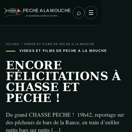
PECHE A LA MOUCHE
⌕
☰
… et au milieu coule ta rivière …
ACCUEIL
/
VIDEOS ET FILMS DE PECHE A LA MOUCHE
VIDEOS ET FILMS DE PECHE A LA MOUCHE
ENCORE
FÉLICITATIONS À
CHASSE ET
PECHE !
Du grand CHASSE PECHE ! 19h42, reportage sur
des pêcheurs de bars de la Rance, en train d’enfiler
petits bars sur petits […]