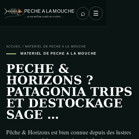
PECHE A LA MOUCHE
⌕
☰
… et au milieu coule ta rivière …
ACCUEIL
/
MATERIEL DE PECHE A LA MOUCHE
MATERIEL DE PECHE A LA MOUCHE
PECHE &
HORIZONS ?
PATAGONIA TRIPS
ET DESTOCKAGE
SAGE …
Pêche & Horizons est bien connue depuis des lustres