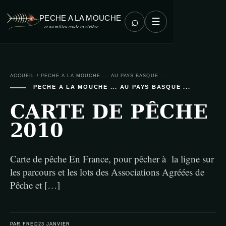
PECHE A LA MOUCHE
⌕
☰
… et au milieu coule ta rivière …
ACCUEIL
/
PECHE A LA MOUCHE ... AU PAYS BASQUE ...
PECHE A LA MOUCHE ... AU PAYS BASQUE ...
CARTE DE PÊCHE
2010
Carte de pêche En France, pour pêcher à la ligne sur
les parcours et les lots des Associations Agréées de
Pêche et […]
PAR FRED
23 JANVIER