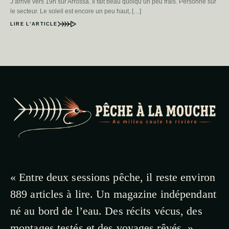
J’arrive vers 19h sur Arrossa. Il fait beau quoiqu’un peu frais. Personne sur
le secteur. Le soleil est encore un peu haut, […]
LIRE L’ARTICLE
« Entre deux sessions pêche, il reste environ
889 articles à lire. Un magazine indépendant
né au bord de l’eau. Des récits vécus, des
montages testés et des voyages rêvés. »