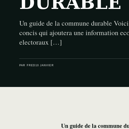
DURABLE
Un guide de la commune durable Voici u
concis qui ajoutera une information ec
electoraux […]
PAR FRED
10 JANVIER
Un guide de la commune d