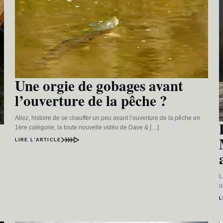
Une orgie de gobages avant
l’ouverture de la pêche ?
Allez, histoire de se chauffer un peu avant l’ouverture de la pêche en
1ère catégorie, la toute nouvelle vidéo de Dave & […]
LIRE L’ARTICLE
L
u
L