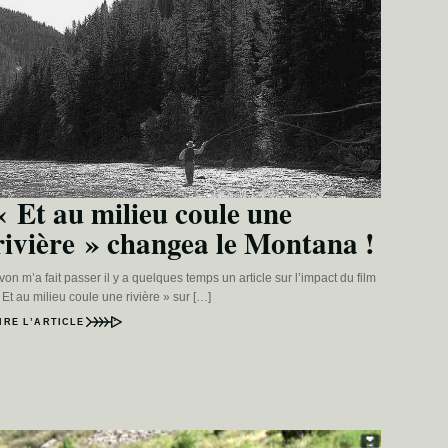
« Et au milieu coule une
rivière » changea le Montana !
von m’a fait passer il y a quelques temps un article sur l’impact du film
 Et au milieu coule une rivière » sur […]
IRE L’ARTICLE