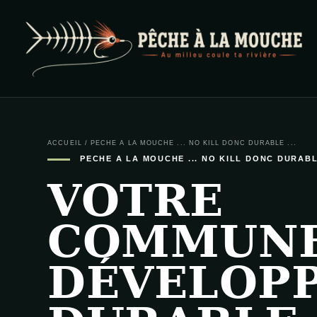
PECHE A LA MOUCHE
… et au milieu coule ta rivière …
ACCUEIL
/
PECHE A LA MOUCHE ... NO KILL DONC DURABLE ...
PECHE A LA MOUCHE ... NO KILL DONC DURABLE
VOTRE
COMMUNE
DÉVELOP