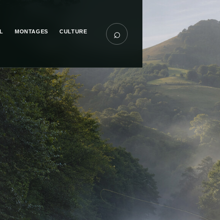
⌕
L
MONTAGES
CULTURE