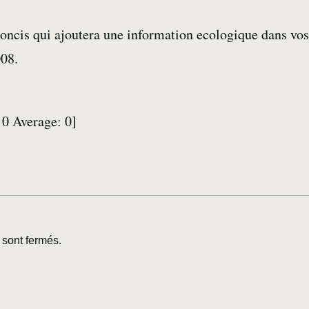
 concis qui ajoutera une information ecologique dans vo
008.
:
0
Average:
0
]
sont fermés.