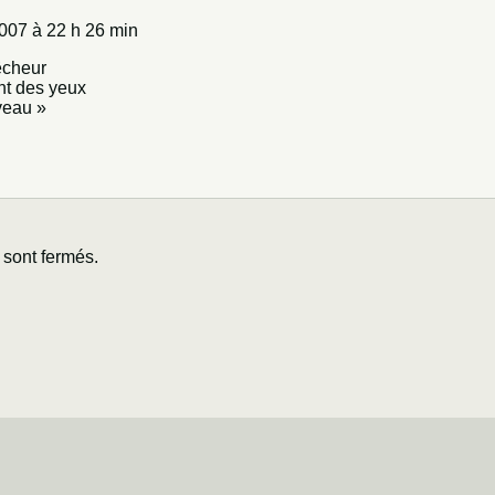
007 à 22 h 26 min
êcheur
nt des yeux
veau »
sont fermés.