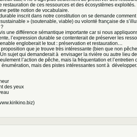
e restauration de ces ressources et des écosystèmes exploités.
une petite notion de vocabulaire.
t durable inscrit dans notre constitution on se demande comment
 sustainable » (soutenable, viable) ou volonté française de s’illu
 ?
is une différence sémantique importante car si nous appliquon
ente, l’expression durable se contenterait de préserver les resso
enable engloberait le tout : préservation et restauration…
roposition que je trouve très intéressante (bien que non pêcheu
Un sujet qui demanderait à envisager la rivière ou autre lieu d
seulement l’action de pêche, mais la fréquentation et l’entretien
n énumération, mais des pistes intéressantes sont à développer
heur
nt des yeux
veau
/www.kirikino.biz
)