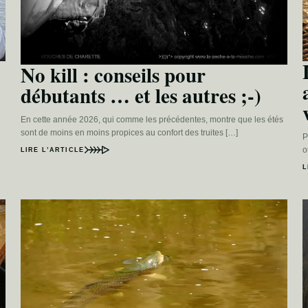
No kill : conseils pour
débutants … et les autres ;-)
En cette année 2026, qui comme les précédentes, montre que les étés
sont de moins en moins propices au confort des truites […]
P
o
LIRE L’ARTICLE
L