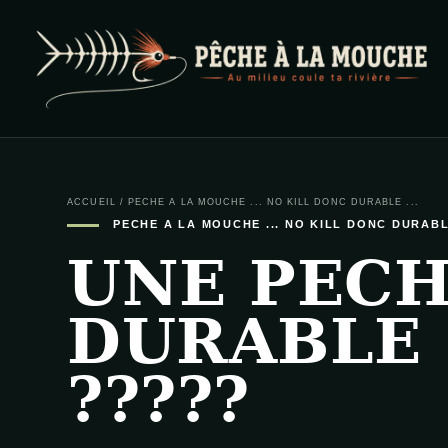
PECHE A LA MOUCHE
… et au milieu coule ta rivière …
ACCUEIL
/
PECHE A LA MOUCHE ... NO KILL DONC DURABLE ...
PECHE A LA MOUCHE ... NO KILL DONC DURABLE
UNE PEC
DURABLE
?????