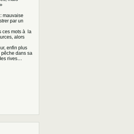
 »
 : mauvaise
strer par un
s ces mots à la
urces, alors
r, enfin plus
e pêche dans sa
 des rives…
.