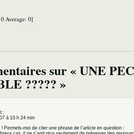
:
0
Average:
0
]
entaires sur « UNE PE
LE ????? »
t :
07 à 10 h 24 min
 ! Permets-moi de citer une phrase de l’article en question :
reux cas, il ne s’agit plus seulement de préserver des ressour