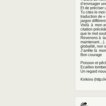
d’envisager un
Et de préciser 
Tu cites le mo
traduction de «
jargon différent
Voilà à mon av
citation précéd
que le mot sout
Revenons à ta p
maintenant…). 
globalité, non 
J’arrête là mo
Bon courage
Poisson et pêc
Ecailles tombe
Un regard nou
Kirikino (
http:/