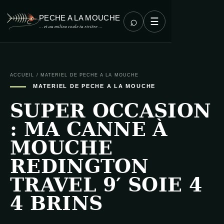
PECHE A LA MOUCHE
⌕
☰
… et au milieu coule ta rivière …
ACCUEIL
/
MATERIEL DE PECHE A LA MOUCHE
MATERIEL DE PECHE A LA MOUCHE
SUPER OCCASION
: MA CANNE À
MOUCHE
REDINGTON
TRAVEL 9′ SOIE 4
4 BRINS