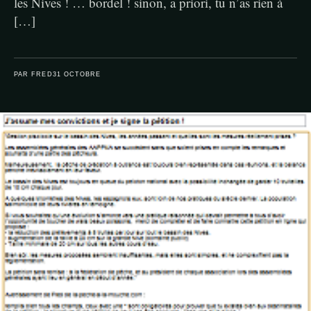
les Nives ! … bordel ! sinon, a priori, tu n’as rien à
[…]
PAR FRED
31 OCTOBRE