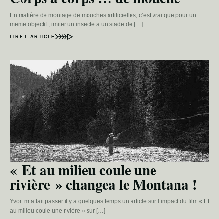
En matière de montage de mouches artificielles, c’est vrai que pour un
même objectif ; imiter un insecte à un stade de […]
LIRE L’ARTICLE
« Et au milieu coule une
rivière » changea le Montana !
Yvon m’a fait passer il y a quelques temps un article sur l’impact du film « Et
au milieu coule une rivière » sur […]