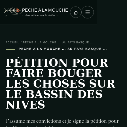
PECHE A LA MOUCHE
⌕
☰
… et au milieu coule ta rivière …
ACCUEIL
/
PECHE A LA MOUCHE ... AU PAYS BASQUE ...
PECHE A LA MOUCHE ... AU PAYS BASQUE ...
PÉTITION POUR
FAIRE BOUGER
LES CHOSES SUR
LE BASSIN DES
NIVES
J’assume mes convictions et je signe la pétition pour