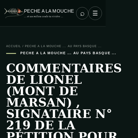
PECHE A LA MOUCHE
⌕
☰
… et au milieu coule ta rivière …
ACCUEIL
/
PECHE A LA MOUCHE ... AU PAYS BASQUE ...
PECHE A LA MOUCHE ... AU PAYS BASQUE ...
COMMENTAIRES
DE LIONEL
(MONT DE
MARSAN) ,
SIGNATAIRE N°
219 DE LA
PÉTITION POUR