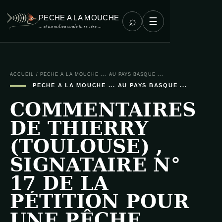
PECHE A LA MOUCHE
⌕
☰
… et au milieu coule ta rivière …
ACCUEIL
/
PECHE A LA MOUCHE ... AU PAYS BASQUE ...
PECHE A LA MOUCHE ... AU PAYS BASQUE ...
COMMENTAIRES
DE THIERRY
(TOULOUSE) ,
SIGNATAIRE N°
17 DE LA
PÉTITION POUR
UNE PÊCHE