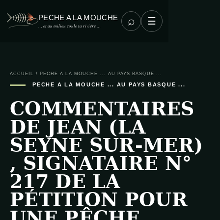
PECHE A LA MOUCHE
⌕
☰
… et au milieu coule ta rivière …
ACCUEIL
/
PECHE A LA MOUCHE ... AU PAYS BASQUE ...
PECHE A LA MOUCHE ... AU PAYS BASQUE ...
COMMENTAIRES
DE JEAN (LA
SEYNE SUR-MER)
, SIGNATAIRE N°
217 DE LA
PÉTITION POUR
UNE PÊCHE