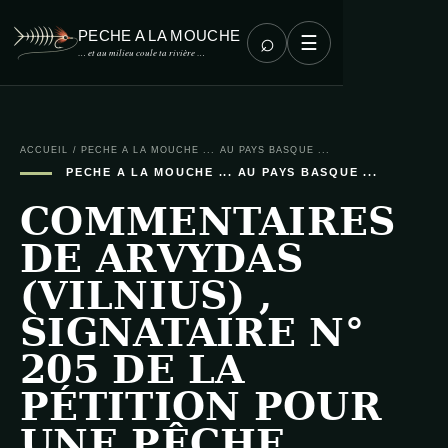
PECHE A LA MOUCHE
⌕
☰
… et au milieu coule ta rivière …
ACCUEIL
/
PECHE A LA MOUCHE ... AU PAYS BASQUE ...
PECHE A LA MOUCHE ... AU PAYS BASQUE ...
COMMENTAIRES
DE ARVYDAS
(VILNIUS) ,
SIGNATAIRE N°
205 DE LA
PÉTITION POUR
UNE PÊCHE