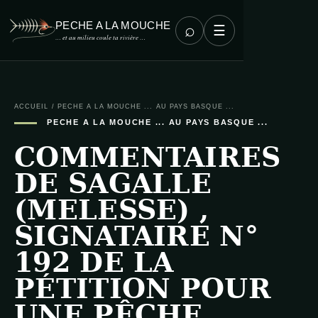
PECHE A LA MOUCHE
⌕
☰
… et au milieu coule ta rivière …
ACCUEIL
/
PECHE A LA MOUCHE ... AU PAYS BASQUE ...
PECHE A LA MOUCHE ... AU PAYS BASQUE ...
COMMENTAIRES
DE SAGALLE
(MELESSE) ,
SIGNATAIRE N°
192 DE LA
PÉTITION POUR
UNE PÊCHE