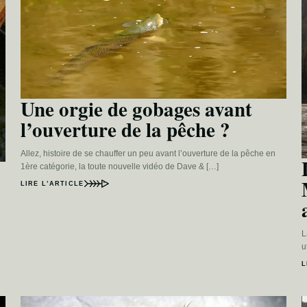
Une orgie de gobages avant
l’ouverture de la pêche ?
Allez, histoire de se chauffer un peu avant l’ouverture de la pêche en
1ère catégorie, la toute nouvelle vidéo de Dave & […]
LIRE L’ARTICLE
L
u
L