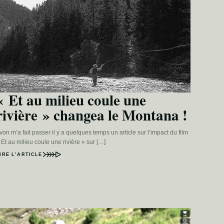
« Et au milieu coule une
rivière » changea le Montana !
von m’a fait passer il y a quelques temps un article sur l’impact du film
 Et au milieu coule une rivière » sur […]
IRE L’ARTICLE