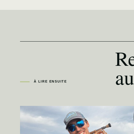
Re
au
À LIRE ENSUITE