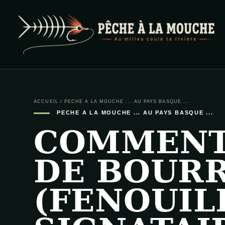
PECHE A LA MOUCHE
… et au milieu coule ta rivière …
ACCUEIL
/
PECHE A LA MOUCHE ... AU PAYS BASQUE ...
PECHE A LA MOUCHE ... AU PAYS BASQUE ...
COMMENT
DE BOUR
(FENOUILL