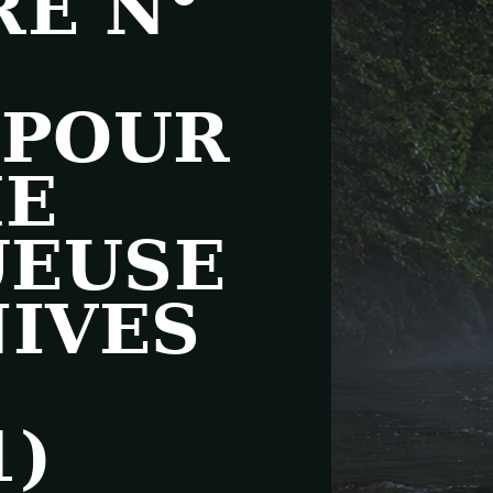
RE N°
 POUR
HE
UEUSE
NIVES
1)