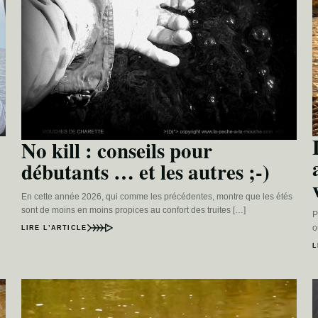
No kill : conseils pour
débutants … et les autres ;-)
En cette année 2026, qui comme les précédentes, montre que les étés
sont de moins en moins propices au confort des truites […]
P
o
LIRE L’ARTICLE
L