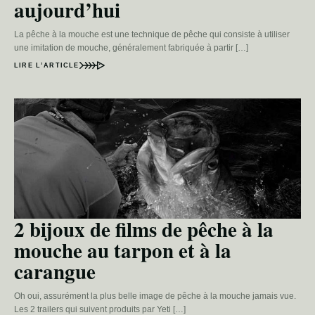
aujourd’hui
La pêche à la mouche est une technique de pêche qui consiste à utiliser
une imitation de mouche, généralement fabriquée à partir […]
LIRE L’ARTICLE
2 bijoux de films de pêche à la
mouche au tarpon et à la
carangue
Oh oui, assurément la plus belle image de pêche à la mouche jamais vue.
Les 2 trailers qui suivent produits par Yeti […]