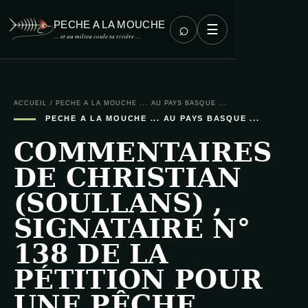
PECHE A LA MOUCHE
⌕
☰
… et au milieu coule ta rivière …
ACCUEIL
/
PECHE A LA MOUCHE ... AU PAYS BASQUE ...
PECHE A LA MOUCHE ... AU PAYS BASQUE ...
COMMENTAIRES
DE CHRISTIAN
(SOULLANS) ,
SIGNATAIRE N°
138 DE LA
PÉTITION POUR
UNE PÊCHE