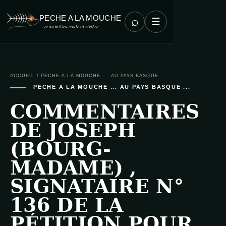
PECHE A LA MOUCHE
⌕
☰
… et au milieu coule ta rivière …
ACCUEIL
/
PECHE A LA MOUCHE ... AU PAYS BASQUE ...
PECHE A LA MOUCHE ... AU PAYS BASQUE ...
COMMENTAIRES
DE JOSEPH
(BOURG-
MADAME) ,
SIGNATAIRE N°
136 DE LA
PÉTITION POUR