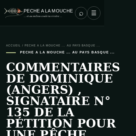
PECHE A LA MOUCHE
⌕
☰
… et au milieu coule ta rivière …
ACCUEIL
/
PECHE A LA MOUCHE ... AU PAYS BASQUE ...
PECHE A LA MOUCHE ... AU PAYS BASQUE ...
COMMENTAIRES
DE DOMINIQUE
(ANGERS) ,
SIGNATAIRE N°
135 DE LA
PÉTITION POUR
UNE PÊCHE