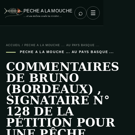
PECHE A LA MOUCHE
⌕
☰
… et au milieu coule ta rivière …
ACCUEIL
/
PECHE A LA MOUCHE ... AU PAYS BASQUE ...
PECHE A LA MOUCHE ... AU PAYS BASQUE ...
COMMENTAIRES
DE BRUNO
(BORDEAUX) ,
SIGNATAIRE N°
128 DE LA
PÉTITION POUR
UNE PÊCHE