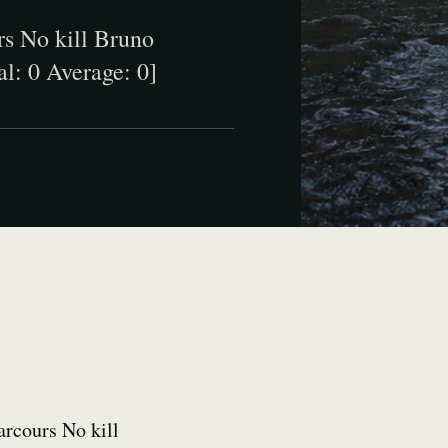
rs No kill Bruno
al: 0 Average: 0]
arcours No kill