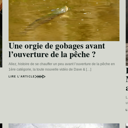
Une orgie de gobages avant
l’ouverture de la pêche ?
Allez, histoire de se chauffer un peu avant l’ouverture de la pêche en
1ère catégorie, la toute nouvelle vidéo de Dave & […]
LIRE L’ARTICLE
L
u
L