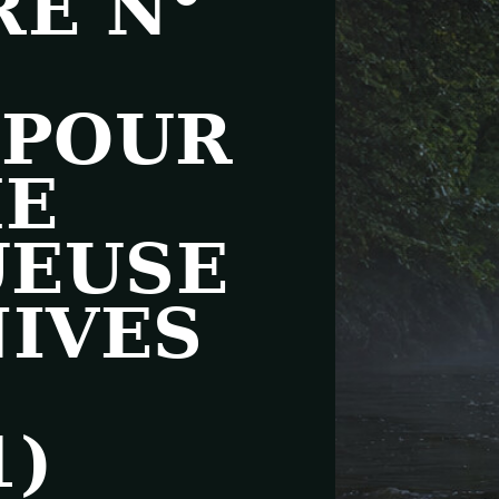
RE N°
 POUR
HE
UEUSE
NIVES
1)