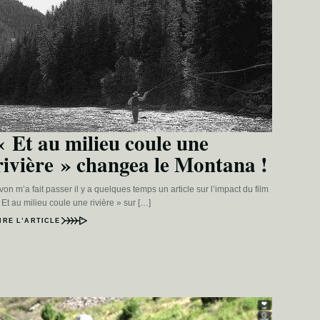
« Et au milieu coule une
rivière » changea le Montana !
von m’a fait passer il y a quelques temps un article sur l’impact du film
 Et au milieu coule une rivière » sur […]
IRE L’ARTICLE