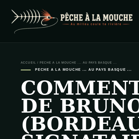
PECHE A LA MOUCHE
… et au milieu coule ta rivière …
ACCUEIL
/
PECHE A LA MOUCHE ... AU PAYS BASQUE ...
PECHE A LA MOUCHE ... AU PAYS BASQUE ...
COMMENT
DE BRUN
(BORDEAU