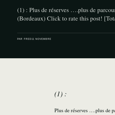
(1) : Plus de réserves ….plus de parcou
(Bordeaux) Click to rate this post! [Tot
PAR FRED
11 NOVEMBRE
(1) :
Plus de réserves ….plus de p