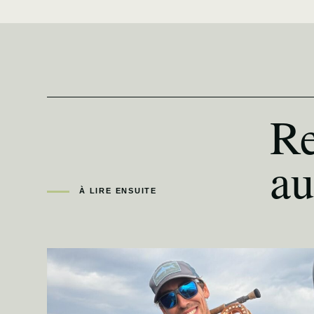
Re
au
À LIRE ENSUITE