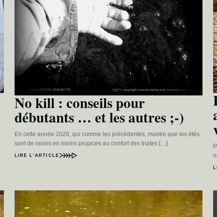
No kill : conseils pour
débutants … et les autres ;-)
En cette année 2026, qui comme les précédentes, montre que les étés
sont de moins en moins propices au confort des truites […]
P
o
LIRE L’ARTICLE
L