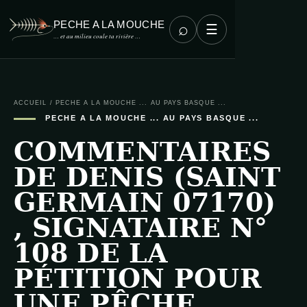
PECHE A LA MOUCHE
⌕
☰
… et au milieu coule ta rivière …
ACCUEIL
/
PECHE A LA MOUCHE ... AU PAYS BASQUE ...
PECHE A LA MOUCHE ... AU PAYS BASQUE ...
COMMENTAIRES
DE DENIS (SAINT
GERMAIN 07170)
, SIGNATAIRE N°
108 DE LA
PÉTITION POUR
UNE PÊCHE