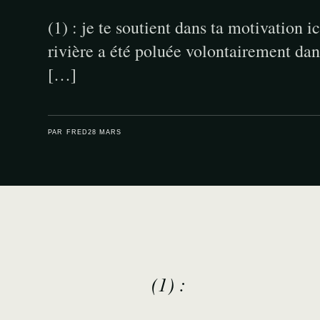
(1) : je te soutient dans ta motivation i
rivière a été poluée volontairement da
[…]
PAR FRED
28 MARS
(1) :