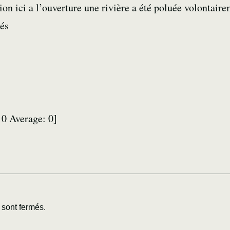
tion ici a l’ouverture une rivière a été poluée volontai
vés
:
0
Average:
0
]
sont fermés.