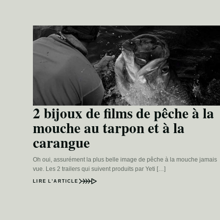
2 bijoux de films de pêche à la
mouche au tarpon et à la
carangue
Oh oui, assurément la plus belle image de pêche à la mouche jamais
vue. Les 2 trailers qui suivent produits par Yeti […]
LIRE L’ARTICLE