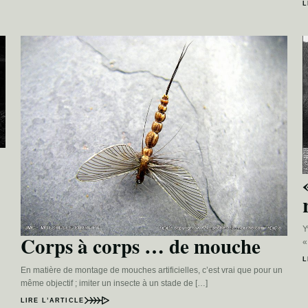
L
Y
Corps à corps … de mouche
«
L
En matière de montage de mouches artificielles, c’est vrai que pour un
même objectif ; imiter un insecte à un stade de […]
LIRE L’ARTICLE