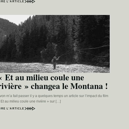
IRE L’ARTICLE
« Et au milieu coule une
rivière » changea le Montana !
von m’a fait passer il y a quelques temps un article sur l’impact du film
 Et au milieu coule une rivière » sur […]
IRE L’ARTICLE