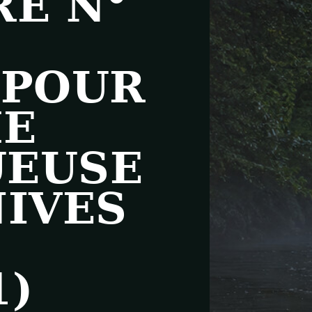
RE N°
 POUR
HE
UEUSE
NIVES
1)