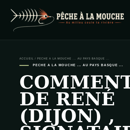
PECHE A LA MOUCHE
… et au milieu coule ta rivière …
ACCUEIL
/
PECHE A LA MOUCHE ... AU PAYS BASQUE ...
PECHE A LA MOUCHE ... AU PAYS BASQUE ...
COMMENT
DE RENÉ
(DIJON) ,