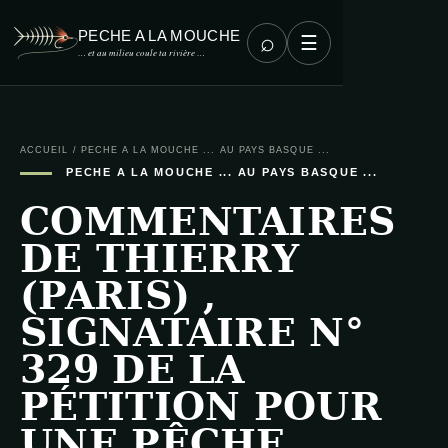
PECHE A LA MOUCHE
⌕
☰
… et au milieu coule ta rivière …
ACCUEIL
/
PECHE A LA MOUCHE ... AU PAYS BASQUE ...
PECHE A LA MOUCHE ... AU PAYS BASQUE ...
COMMENTAIRES
DE THIERRY
(PARIS) ,
SIGNATAIRE N°
329 DE LA
PÉTITION POUR
UNE PÊCHE