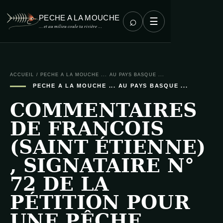
PECHE A LA MOUCHE
⌕
☰
… et au milieu coule ta rivière …
ACCUEIL
/
PECHE A LA MOUCHE ... AU PAYS BASQUE ...
PECHE A LA MOUCHE ... AU PAYS BASQUE ...
COMMENTAIRES
DE FRANCOIS
(SAINT ÉTIENNE)
, SIGNATAIRE N°
72 DE LA
PÉTITION POUR
UNE PÊCHE