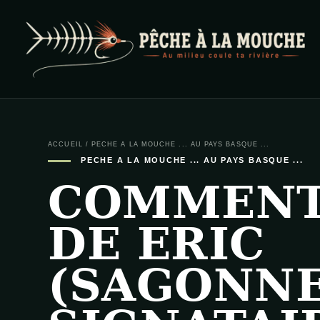
PECHE A LA MOUCHE
… et au milieu coule ta rivière …
ACCUEIL
/
PECHE A LA MOUCHE ... AU PAYS BASQUE ...
PECHE A LA MOUCHE ... AU PAYS BASQUE ...
COMMENT
DE ERIC
(SAGONNE