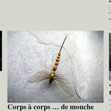
L
u
L
Y
Corps à corps … de mouche
«