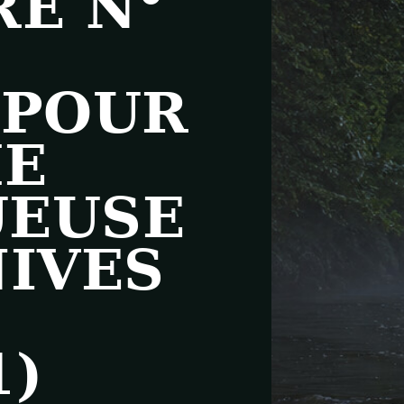
RE N°
 POUR
HE
UEUSE
NIVES
1)