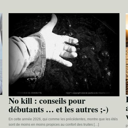
No kill : conseils pour
débutants … et les autres ;-)
En cette année 2026, qui comme les précédentes, montre que les étés
sont de moins en moins propices au confort des truites […]
P