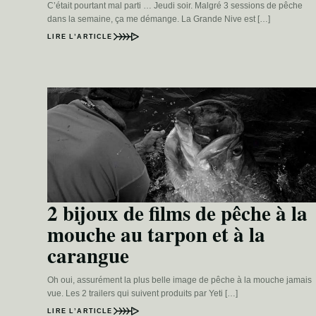
C’était pourtant mal parti … Jeudi soir. Malgré 3 sessions de pêche
dans la semaine, ça me démange. La Grande Nive est […]
LIRE L’ARTICLE
2 bijoux de films de pêche à la
mouche au tarpon et à la
carangue
Oh oui, assurément la plus belle image de pêche à la mouche jamais
vue. Les 2 trailers qui suivent produits par Yeti […]
LIRE L’ARTICLE