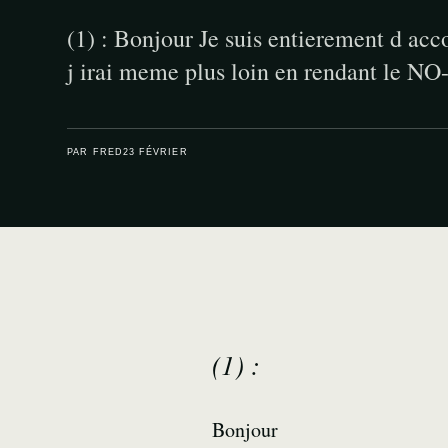
(1) : Bonjour Je suis entierement d acco
j irai meme plus loin en rendant le N
PAR FRED
23 FÉVRIER
(1) :
Bonjour