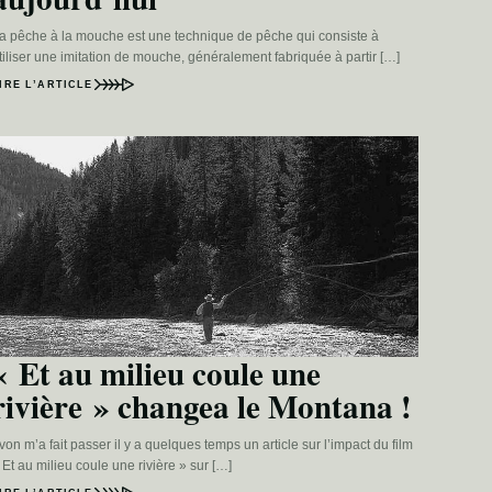
a pêche à la mouche est une technique de pêche qui consiste à
tiliser une imitation de mouche, généralement fabriquée à partir […]
IRE L’ARTICLE
« Et au milieu coule une
rivière » changea le Montana !
von m’a fait passer il y a quelques temps un article sur l’impact du film
 Et au milieu coule une rivière » sur […]