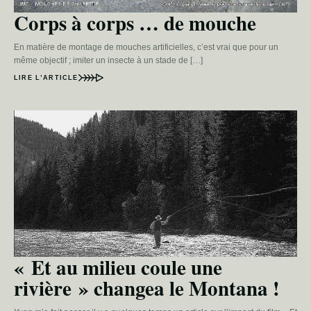
Corps à corps … de mouche
En matière de montage de mouches artificielles, c’est vrai que pour un
même objectif ; imiter un insecte à un stade de […]
LIRE L’ARTICLE
« Et au milieu coule une
rivière » changea le Montana !