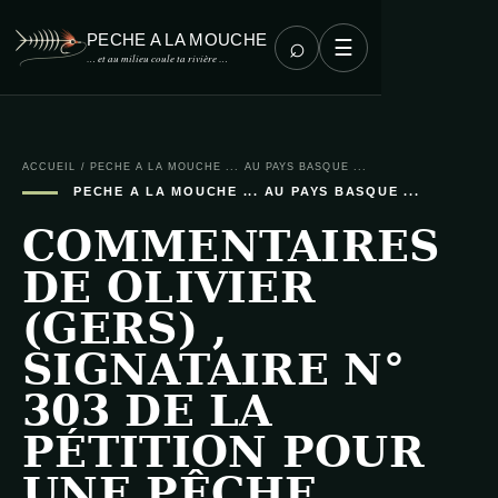
PECHE A LA MOUCHE
⌕
☰
… et au milieu coule ta rivière …
ACCUEIL
/
PECHE A LA MOUCHE ... AU PAYS BASQUE ...
PECHE A LA MOUCHE ... AU PAYS BASQUE ...
COMMENTAIRES
DE OLIVIER
(GERS) ,
SIGNATAIRE N°
303 DE LA
PÉTITION POUR
UNE PÊCHE