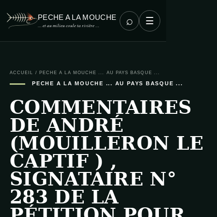
PECHE A LA MOUCHE
⌕
☰
… et au milieu coule ta rivière …
ACCUEIL
/
PECHE A LA MOUCHE ... AU PAYS BASQUE ...
PECHE A LA MOUCHE ... AU PAYS BASQUE ...
COMMENTAIRES
DE ANDRÉ
(MOUILLERON LE
CAPTIF ) ,
SIGNATAIRE N°
283 DE LA
PÉTITION POUR