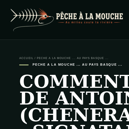
PECHE A LA MOUCHE
… et au milieu coule ta rivière …
ACCUEIL
/
PECHE A LA MOUCHE ... AU PAYS BASQUE ...
PECHE A LA MOUCHE ... AU PAYS BASQUE ...
COMMENT
DE ANTOI
(CHENERA