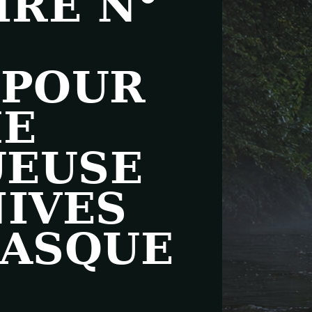
IRE N°
 POUR
HE
UEUSE
NIVES
BASQUE