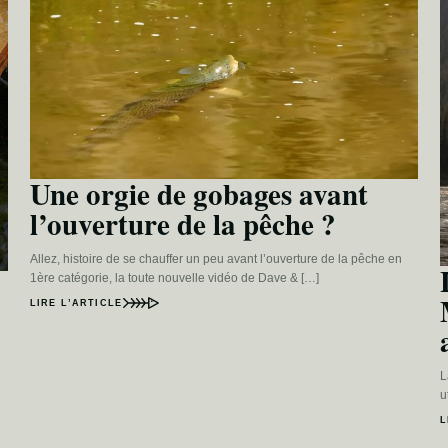
Une orgie de gobages avant
l’ouverture de la pêche ?
Allez, histoire de se chauffer un peu avant l’ouverture de la pêche en
1ère catégorie, la toute nouvelle vidéo de Dave & […]
LIRE L’ARTICLE
L
u
L