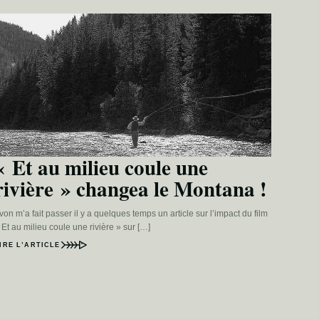
« Et au milieu coule une
rivière » changea le Montana !
von m’a fait passer il y a quelques temps un article sur l’impact du film
 Et au milieu coule une rivière » sur […]
IRE L’ARTICLE