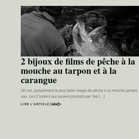
2 bijoux de films de pêche à la
mouche au tarpon et à la
carangue
Oh oui, assurément la plus belle image de pêche à la mouche jamais
vue. Les 2 trailers qui suivent produits par Yeti […]
LIRE L’ARTICLE