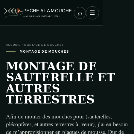
PECHE A LA MOUCHE
⌕
☰
… et au milieu coule ta rivière …
ACCUEIL
/
MONTAGE DE MOUCHES
MONTAGE DE MOUCHES
MONTAGE DE
SAUTERELLE ET
AUTRES
TERRESTRES
Afin de monter des mouches pour (sauterelles,
plécoptères, et autres terrestres à venir), j’ai eu besoin
de m’approvisionner en plaques de mousse. Dur de