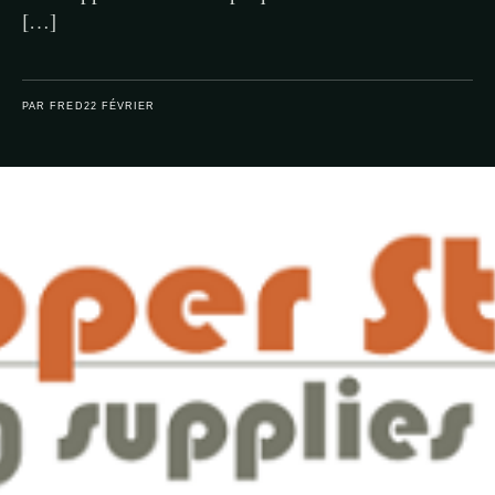
[…]
PAR FRED
22 FÉVRIER