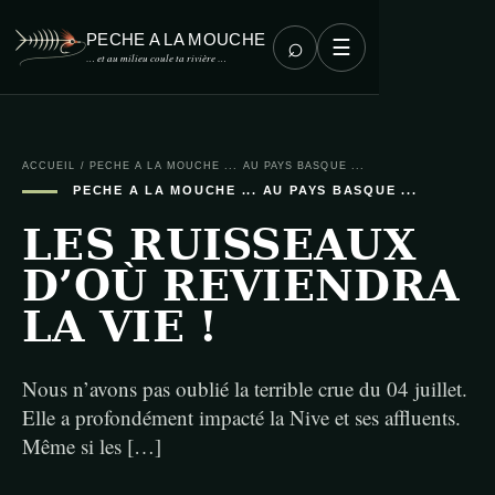
PECHE A LA MOUCHE
⌕
☰
… et au milieu coule ta rivière …
ACCUEIL
/
PECHE A LA MOUCHE ... AU PAYS BASQUE ...
PECHE A LA MOUCHE ... AU PAYS BASQUE ...
LES RUISSEAUX
D’OÙ REVIENDRA
LA VIE !
Nous n’avons pas oublié la terrible crue du 04 juillet.
Elle a profondément impacté la Nive et ses affluents.
Même si les […]