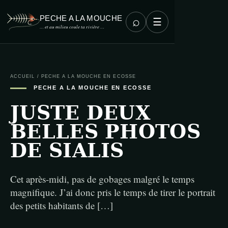
PECHE A LA MOUCHE
⌕
☰
… et au milieu coule ta rivière …
ACCUEIL
/
PECHE A LA MOUCHE EN ECOSSE
PECHE A LA MOUCHE EN ECOSSE
JUSTE DEUX
BELLES PHOTOS
DE SIALIS
Cet après-midi, pas de gobages malgré le temps
magnifique. J’ai donc pris le temps de tirer le portrait
des petits habitants de […]