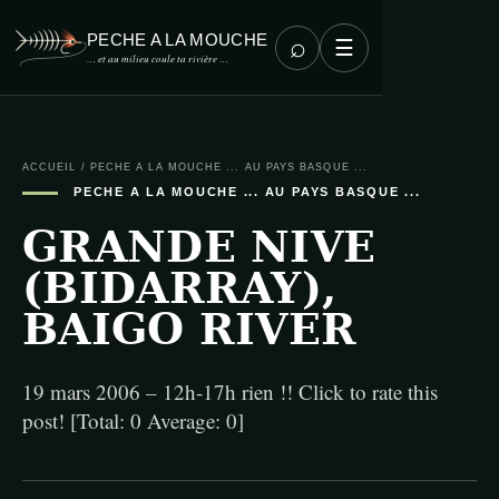
PECHE A LA MOUCHE
⌕
☰
… et au milieu coule ta rivière …
ACCUEIL
/
PECHE A LA MOUCHE ... AU PAYS BASQUE ...
PECHE A LA MOUCHE ... AU PAYS BASQUE ...
GRANDE NIVE
(BIDARRAY),
BAIGO RIVER
19 mars 2006 – 12h-17h rien !! Click to rate this
post! [Total: 0 Average: 0]