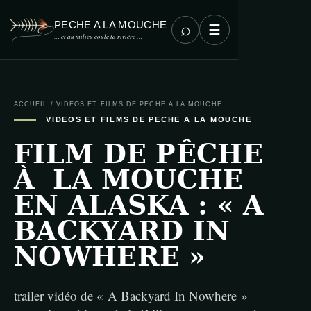
PECHE A LA MOUCHE
⌕
☰
… et au milieu coule ta rivière …
ACCUEIL
/
VIDEOS ET FILMS DE PECHE A LA MOUCHE
VIDEOS ET FILMS DE PECHE A LA MOUCHE
FILM DE PÊCHE
À LA MOUCHE
EN ALASKA : « A
BACKYARD IN
NOWHERE »
trailer vidéo de « A Backyard In Nowhere »