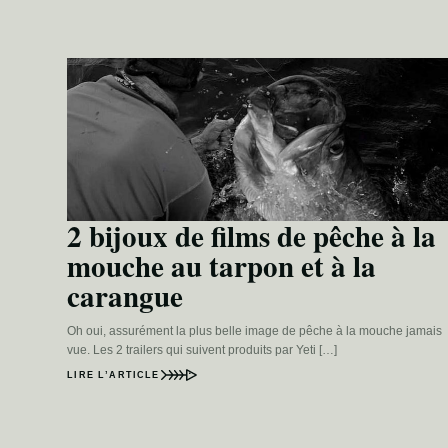
2 bijoux de films de pêche à la
mouche au tarpon et à la
carangue
Oh oui, assurément la plus belle image de pêche à la mouche jamais
vue. Les 2 trailers qui suivent produits par Yeti […]
LIRE L’ARTICLE