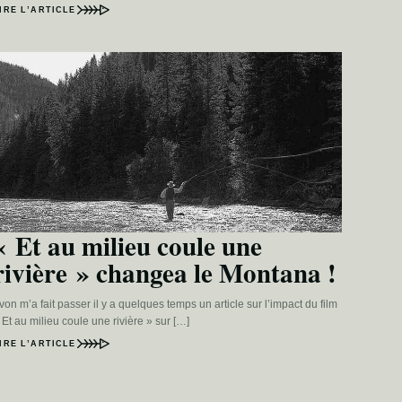
IRE L’ARTICLE
« Et au milieu coule une
rivière » changea le Montana !
von m’a fait passer il y a quelques temps un article sur l’impact du film
 Et au milieu coule une rivière » sur […]
IRE L’ARTICLE