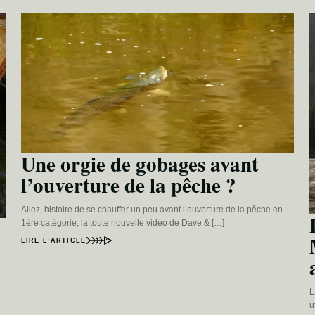
Une orgie de gobages avant
l’ouverture de la pêche ?
Allez, histoire de se chauffer un peu avant l’ouverture de la pêche en
1ère catégorie, la toute nouvelle vidéo de Dave & […]
LIRE L’ARTICLE
L
u