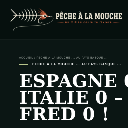
PECHE A LA MOUCHE
… et au milieu coule ta rivière …
ACCUEIL
/
PECHE A LA MOUCHE ... AU PAYS BASQUE ...
PECHE A LA MOUCHE ... AU PAYS BASQUE ...
ESPAGNE 0
ITALIE 0 –
FRED 0 !