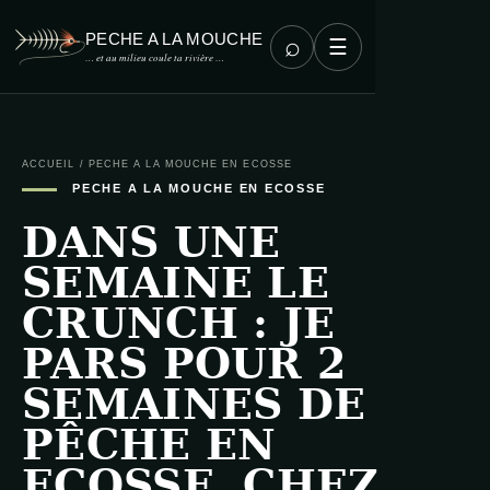
PECHE A LA MOUCHE
⌕
☰
… et au milieu coule ta rivière …
ACCUEIL
/
PECHE A LA MOUCHE EN ECOSSE
PECHE A LA MOUCHE EN ECOSSE
DANS UNE
SEMAINE LE
CRUNCH : JE
PARS POUR 2
SEMAINES DE
PÊCHE EN
ECOSSE, CHEZ