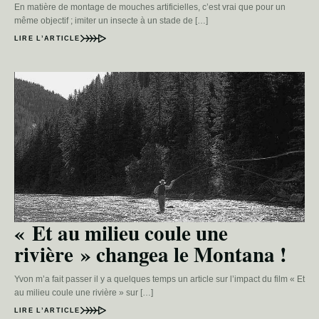
En matière de montage de mouches artificielles, c’est vrai que pour un
même objectif ; imiter un insecte à un stade de […]
LIRE L’ARTICLE
« Et au milieu coule une
rivière » changea le Montana !
Yvon m’a fait passer il y a quelques temps un article sur l’impact du film « Et
au milieu coule une rivière » sur […]
LIRE L’ARTICLE