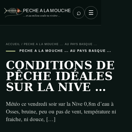
PECHE A LA MOUCHE
⌕
☰
… et au milieu coule ta rivière …
ACCUEIL
/
PECHE A LA MOUCHE ... AU PAYS BASQUE ...
PECHE A LA MOUCHE ... AU PAYS BASQUE ...
CONDITIONS DE
PÊCHE IDÉALES
SUR LA NIVE …
Météo ce vendredi soir sur la Nive 0,8m d’eau à
Osses, bruine, peu ou pas de vent, température ni
fraiche, ni douce, […]