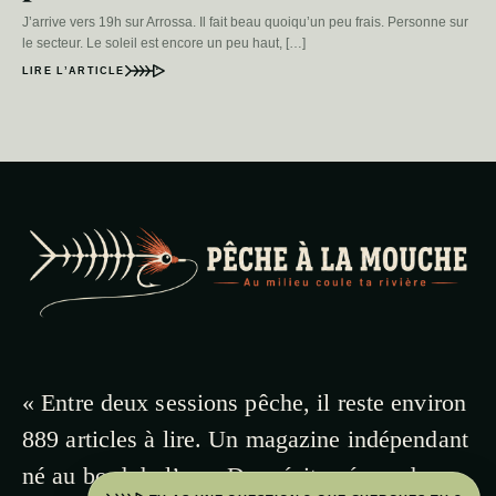
J’arrive vers 19h sur Arrossa. Il fait beau quoiqu’un peu frais. Personne sur
le secteur. Le soleil est encore un peu haut, […]
LIRE L’ARTICLE
« Entre deux sessions pêche, il reste environ
889 articles à lire. Un magazine indépendant
né au bord de l’eau. Des récits vécus, des