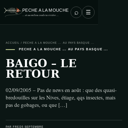
PECHE A LA MOUCHE
⌕
☰
… et au milieu coule ta rivière …
ACCUEIL
/
PECHE A LA MOUCHE ... AU PAYS BASQUE ...
PECHE A LA MOUCHE ... AU PAYS BASQUE ...
BAIGO – LE
RETOUR
02/09/2005 – Pas de news en août : que des quasi-
bredouilles sur les Nives, étiage, qqs insectes, mais
pas de gobages, ou que […]
PAR FRED
5 SEPTEMBRE