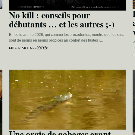
No kill : conseils pour
débutants … et les autres ;-)
En cette année 2026, qui comme les précédentes, montre que les étés
sont de moins en moins propices au confort des truites […]
P
o
LIRE L’ARTICLE
L
Une orgie de gobages avant