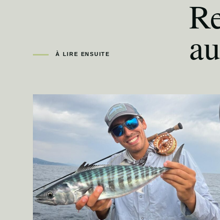
Re
au
À LIRE ENSUITE