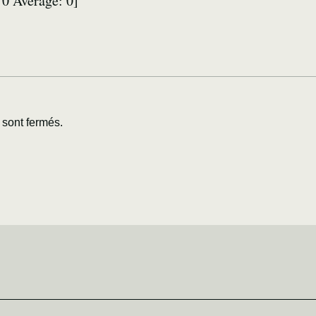
:
0
Average:
0
]
sont fermés.