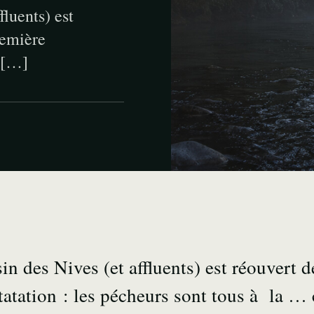
fluents) est
remière
à […]
n des Nives (et affluents) est réouvert 
tatation : les pécheurs sont tous à la 