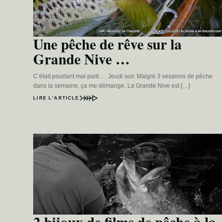
Une pêche de rêve sur la
Grande Nive …
C’était pourtant mal parti … Jeudi soir. Malgré 3 sessions de pêche
dans la semaine, ça me démange. La Grande Nive est […]
LIRE L’ARTICLE