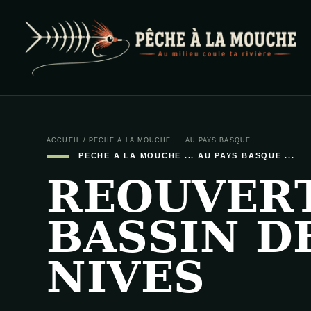
PECHE A LA MOUCHE
… et au milieu coule ta rivière …
ACCUEIL
/
PECHE A LA MOUCHE ... AU PAYS BASQUE ...
PECHE A LA MOUCHE ... AU PAYS BASQUE ...
REOUVER
BASSIN D
NIVES