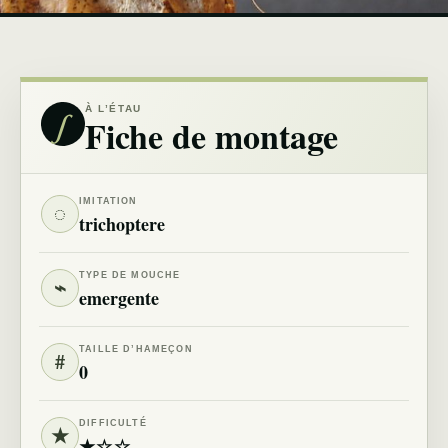
∫
À L’ÉTAU
Fiche de montage
IMITATION
◌
trichoptere
TYPE DE MOUCHE
⌁
emergente
TAILLE D’HAMEÇON
#
0
DIFFICULTÉ
★
★☆☆