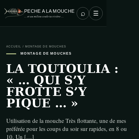
PECHE A LA MOUCHE
⌕
☰
… et au milieu coule ta rivière …
ACCUEIL
/
MONTAGE DE MOUCHES
MONTAGE DE MOUCHES
LA TOUTOULIA :
« … QUI S’Y
FROTTE S’Y
PIQUE … »
Utilisation de la mouche Très flottante, une de mes
préférée pour les coups du soir sur rapides, en 8 ou
10. Un […]