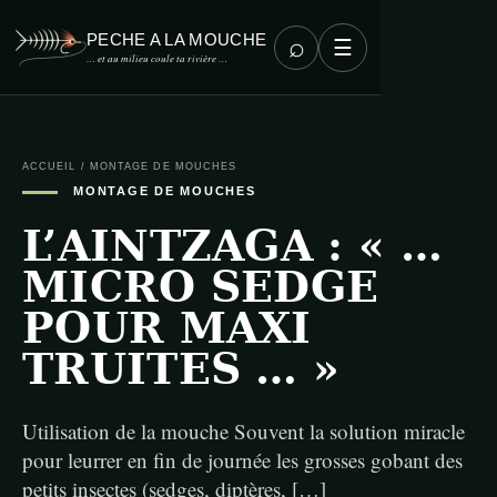
PECHE A LA MOUCHE
⌕
☰
… et au milieu coule ta rivière …
ACCUEIL
/
MONTAGE DE MOUCHES
MONTAGE DE MOUCHES
L’AINTZAGA : « …
MICRO SEDGE
POUR MAXI
TRUITES … »
Utilisation de la mouche Souvent la solution miracle
pour leurrer en fin de journée les grosses gobant des
petits insectes (sedges, diptères, […]