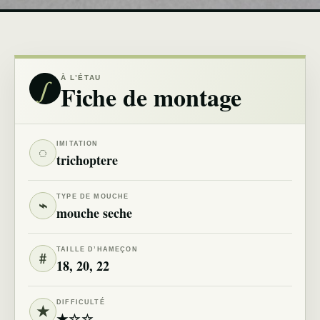
∫
À L’ÉTAU
Fiche de montage
IMITATION
◌
trichoptere
TYPE DE MOUCHE
⌁
mouche seche
TAILLE D’HAMEÇON
#
18, 20, 22
DIFFICULTÉ
★
★☆☆