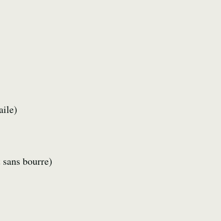
aile)
t sans bourre)