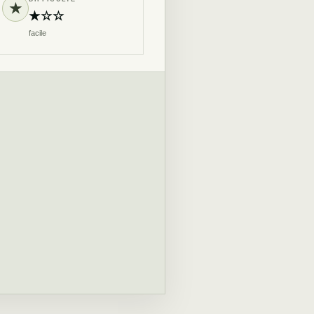
★
★☆☆
facile