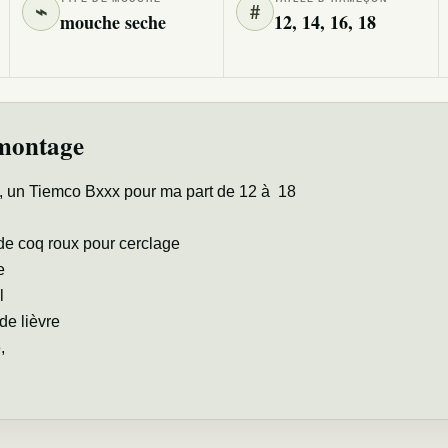
⌁
#
mouche seche
12, 14, 16, 18
montage
un Tiemco Bxxx pour ma part de 12 à 18
de coq roux pour cerclage
e
l
 de lièvre
,