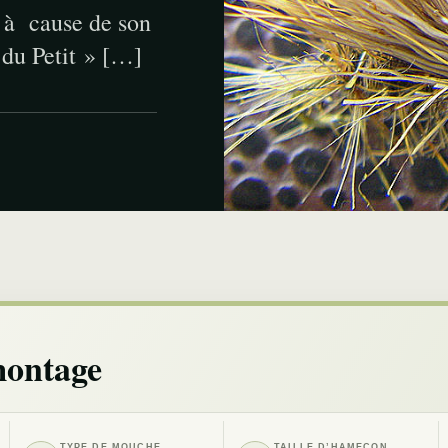
– à cause de son
 du Petit » […]
montage
TYPE DE MOUCHE
TAILLE D’HAMEÇON