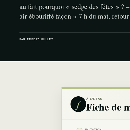
au fait pourquoi « sedge des fêtes » ? 
air ébouriffé façon « 7 h du mat, retour
PAR FRED
27 JUILLET
À L’ÉTAU
∫
Fiche de 
IMITATION