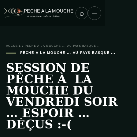
PECHE A LA MOUCHE
⌕
☰
… et au milieu coule ta rivière …
ACCUEIL
/
PECHE A LA MOUCHE ... AU PAYS BASQUE ...
PECHE A LA MOUCHE ... AU PAYS BASQUE ...
SESSION DE
PÊCHE À LA
MOUCHE DU
VENDREDI SOIR
… ESPOIR …
DÉÇUS :-(