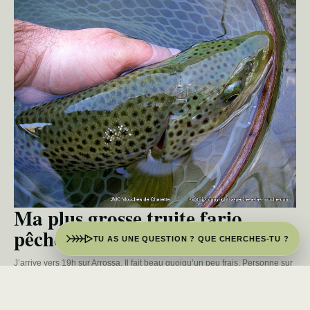
Ma plus grosse truite fario
pêchée à la mouche en France
TU AS UNE QUESTION ? QUE CHERCHES-TU ?
J’arrive vers 19h sur Arrossa. Il fait beau quoiqu’un peu frais. Personne sur
le secteur. Le soleil est encore un peu haut, […]
LIRE L’ARTICLE