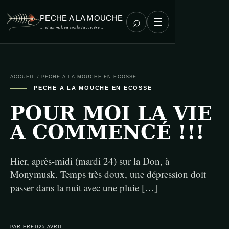
PECHE A LA MOUCHE
⌕
☰
… et au milieu coule ta rivière …
ACCUEIL
/
PECHE A LA MOUCHE EN ECOSSE
PECHE A LA MOUCHE EN ECOSSE
POUR MOI LA VIE
A COMMENCÉ !!!
Hier, après-midi (mardi 24) sur la Don, à
Monymusk. Temps très doux, une dépression doit
passer dans la nuit avec une pluie […]
PAR FRED
25 AVRIL