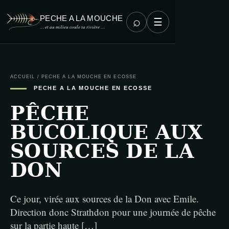
PECHE A LA MOUCHE
⌕
☰
… et au milieu coule ta rivière …
ACCUEIL
/
PECHE A LA MOUCHE EN ECOSSE
PECHE A LA MOUCHE EN ECOSSE
PÊCHE
BUCOLIQUE AUX
SOURCES DE LA
DON
Ce jour, virée aux sources de la Don avec Emile.
Direction donc Strathdon pour une journée de pêche
sur la partie haute […]