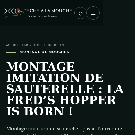
PECHE A LA MOUCHE
⌕
☰
… et au milieu coule ta rivière …
ACCUEIL
/
MONTAGE DE MOUCHES
MONTAGE DE MOUCHES
MONTAGE
IMITATION DE
SAUTERELLE : LA
FRED’S HOPPER
IS BORN !
Montage imitation de sauterelle : pas à l’ouverture,