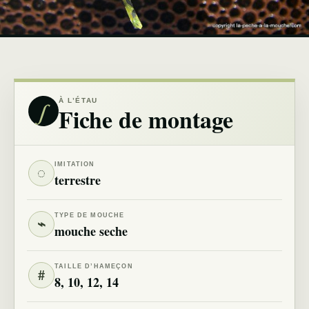
∫
À L’ÉTAU
Fiche de montage
IMITATION
◌
terrestre
TYPE DE MOUCHE
⌁
mouche seche
TAILLE D’HAMEÇON
#
8, 10, 12, 14