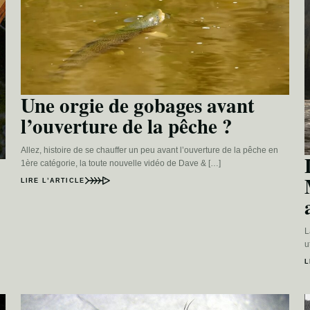
Une orgie de gobages avant
l’ouverture de la pêche ?
Allez, histoire de se chauffer un peu avant l’ouverture de la pêche en
1ère catégorie, la toute nouvelle vidéo de Dave & […]
LIRE L’ARTICLE
L
u
L