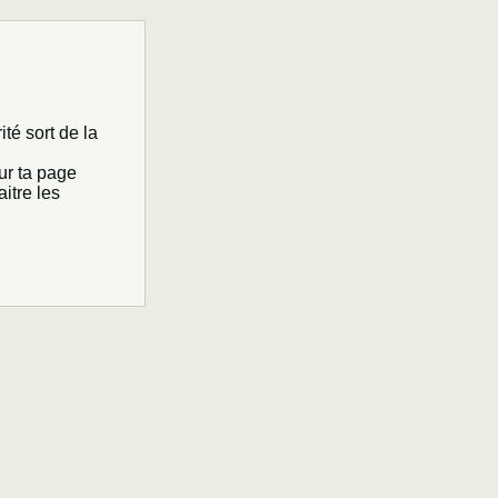
té sort de la
ur ta page
itre les