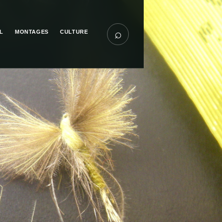
⌕
L
MONTAGES
CULTURE