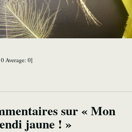
:
0
Average:
0
]
mmentaires sur « Mon
ndi jaune ! »