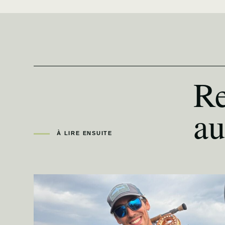
Re
au
À LIRE ENSUITE