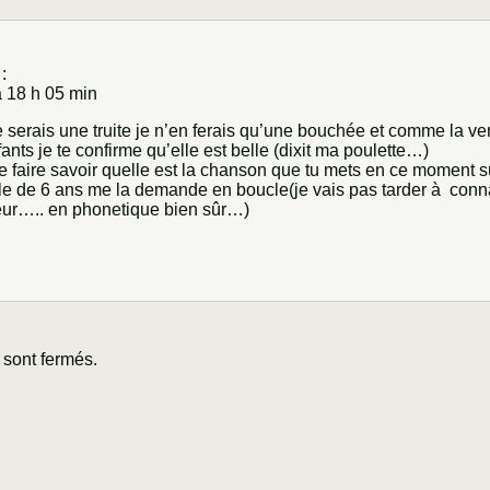
 :
 18 h 05 min
e serais une truite je n’en ferais qu’une bouchée et comme la veri
nts je te confirme qu’elle est belle (dixit ma poulette…)
 faire savoir quelle est la chanson que tu mets en ce moment s
lle de 6 ans me la demande en boucle(je vais pas tarder à conna
eur….. en phonetique bien sûr…)
sont fermés.