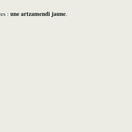
une artzamendi jaune
res :
.