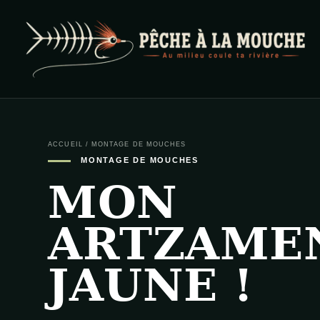
PECHE A LA MOUCHE
… et au milieu coule ta rivière …
ACCUEIL
/
MONTAGE DE MOUCHES
MONTAGE DE MOUCHES
MON
ARTZAME
JAUNE !