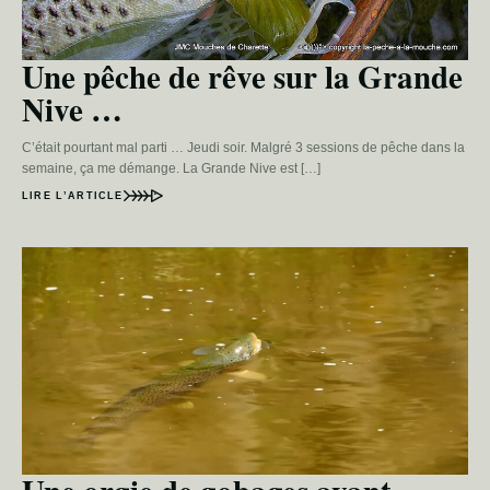
Une pêche de rêve sur la Grande
Nive …
C’était pourtant mal parti … Jeudi soir. Malgré 3 sessions de pêche dans la
semaine, ça me démange. La Grande Nive est […]
LIRE L’ARTICLE