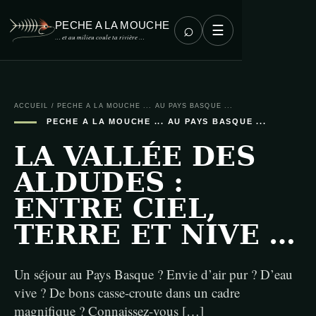
PECHE A LA MOUCHE
⌕
☰
… et au milieu coule ta rivière …
ACCUEIL
/
PECHE A LA MOUCHE ... AU PAYS BASQUE ...
PECHE A LA MOUCHE ... AU PAYS BASQUE ...
LA VALLÉE DES
ALDUDES :
ENTRE CIEL,
TERRE ET NIVE …
Un séjour au Pays Basque ? Envie d’air pur ? D’eau
vive ? De bons casse-croute dans un cadre
magnifique ? Connaissez-vous […]