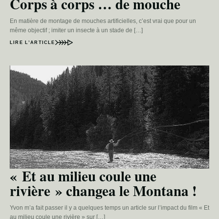
Corps à corps … de mouche
En matière de montage de mouches artificielles, c’est vrai que pour un
même objectif ; imiter un insecte à un stade de […]
LIRE L’ARTICLE
« Et au milieu coule une
rivière » changea le Montana !
Yvon m’a fait passer il y a quelques temps un article sur l’impact du film « Et
au milieu coule une rivière » sur […]